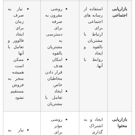
بازاریابی
استفاده از
روشی
نیاز به
اجتماعی
رسانه های
مقرون به
صرف
اجتماعی
صرفه
زمان
برای
برای
برای
ارتباط با
دسترسی
ایجاد
مشتریان
به
فالوور و
بالقوه و
مشتریان
تعامل با
ایجاد
بالقوه
آنها
روابط با
امکان
ممکن
آنها.
هدف
است
قرار دادن
همیشه
مخاطبان
منجر به
خاص
فروش
ایجاد
مستقیم
تعامل با
نشود
مشتریان
بازاریابی
ایجاد و به
روشی
محتوا
اشتراک
مؤثر
نیاز به
گذاری
برای