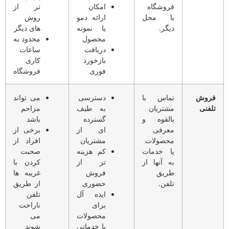
فروشگاه
امکان
تر از
یا محل
ارائه دمو
روش
دیگر.
یا نمونه
های دیگر
محصول
محدود به
دریافت
ساعات
بازخورد
کاری
فوری
فروشگاه
فروش
تماس با
دسترسی
می تواند
تلفنی
مشتریان
به طیف
مزاحم
بالقوه و
گسترده
باشد
معرفی
ای از
برخی از
محصولات
مشتریان
افراد از
یا خدمات
کم هزینه
صحبت
به آنها از
تر از
کردن با
طریق
فروش
غریبه ها
تلفن.
حضوری
از طریق
ایده آل
تلفن
برای
ناراحت
محصولات
می
یا خدماتی
شوند