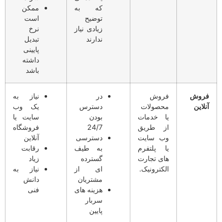
که به
ممکن
توضیح
است
زیادی نیاز
نرخ
ندارند
تبدیل
پایینی
داشته
باشد
فروش
فروش
در
نیاز به
آنلاین
محصولات
دسترس
یک وب
یا خدمات
بودن
سایت یا
از طریق
24/7
فروشگاه
وب سایت
دسترسی
آنلاین
یا پلتفرم
به طیف
رقابت
های تجارت
گسترده
زیاد
الکترونیک.
ای از
نیاز به
مشتریان
دانش
هزینه های
فنی
سربار
پایین