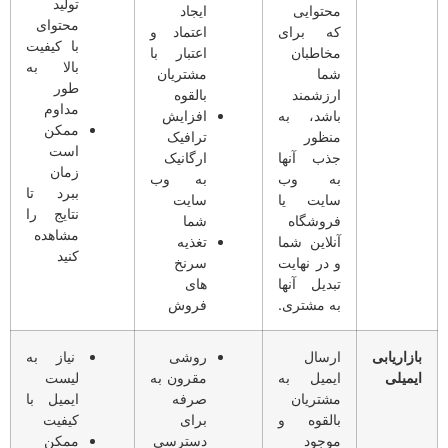
تولید
محتوایی
ایجاد
محتوای
که برای
اعتماد و
با کیفیت
مخاطبان
اعتبار با
بالا به
شما
مشتریان
طور
ارزشمند
بالقوه
مداوم
باشد، به
افزایش
ممکن
منظور
ترافیک
است
جذب آنها
ارگانیک
زمان
به وب
به وب
ببرد تا
سایت یا
سایت
نتایج را
فروشگاه
شما
مشاهده
آنلاین شما
تغذیه
کنید
و در نهایت
سرنخ
تبدیل آنها
های
به مشتری.
فروش
بازاریابی
ارسال
روشی
نیاز به
ایمیلی
ایمیل به
مقرون به
لیست
مشتریان
صرفه
ایمیل با
بالقوه و
برای
کیفیت
موجود
دسترسی
ممکن